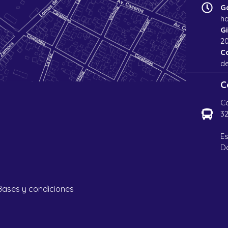
G
ha
G
20
C
de
C
Co
32
Es
D
Bases y condiciones