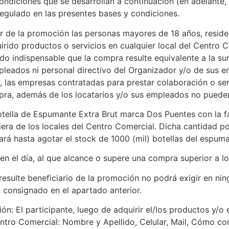
ondiciones que se desarrollan a continuación (en adelante,
regulado en las presentes bases y condiciones.
par de la promoción las personas mayores de 18 años, residen
uirido productos o servicios en cualquier local del Centro 
ando indispensable que la compra resulte equivalente a la 
leados ni personal directivo del Organizador y/o de sus e
, las empresas contratadas para prestar colaboración o se
pra, además de los locatarios y/o sus empleados no pueden
otella de Espumante Extra Brut marca Dos Puentes con la f
era de los locales del Centro Comercial. Dicha cantidad p
ará hasta agotar el stock de 1000 (mil) botellas del espuma
 en el día, al que alcance o supere una compra superior a l
resulte beneficiario de la promoción no podrá exigir en nin
l consignado en el apartado anterior.
n: El participante, luego de adquirir el/los productos y/o e
ntro Comercial: Nombre y Apellido, Celular, Mail, Cómo con