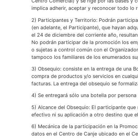
Centro Comercial) y se rige por las bases y c
implica adherir, aceptar y reconocer todo lo 
2) Participantes y Territorio: Podrán partici
(en adelante, el Participante), que hayan adq
el 24 de diciembre del corriente año, result
No podrán participar de la promoción los emp
o sujetas a control común con el Organizador
tampoco los familiares de los enumerados su
3) Obsequio: consiste en la entrega de una B
compra de productos y/o servicios en cualqui
facturas. La entrega del obsequio se formaliz
4) Se entregará sólo una botella por persona
5) Alcance del Obsequio: El participante que 
efectivo ni su aplicación a otro destino que e
6) Mecánica de la participación en la Promoció
datos en el Centro de Canje ubicado en el Ce